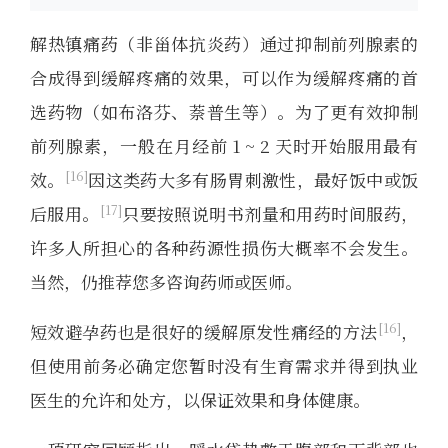
解热镇痛药（非甾体抗炎药）通过抑制前列腺素的
合成得到缓解疼痛的效果，可以作为缓解疼痛的首
选药物（如布洛芬、萘普生等）。为了更有效抑制
前列腺素，一般在月经前 1 ~ 2 天时开始服用最有
16
效。
因这类药大多有肠胃刺激性，最好饭中或饭
17
后服用。
只要按照说明书剂量和用药时间服药，
许多人所担心的各种药源性损伤大概率不会发生。
当然，仍推荐您多咨询药师或医师。
16
短效避孕药也是很好的缓解原发性痛经的方法
，
但使用前务必确定您暂时没有生育需求并得到执业
医生的允许和处方，以保证效果和身体健康。