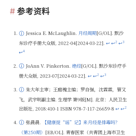
参考资料
Jessica E. McLaughlin.
月经周期
[G/OL]. 默沙
2
3
东诊疗手册大众版, 2022-04[2024-03-22].
↩
↩
↩
来源背景介绍：根据页面信息，作者 Jessica E. McLaughlin 为南卡罗来纳医科大学医学博士
4
↩
JoAnn V. Pinkerton.
绝经
[G/OL]. 默沙东诊疗手
2
3
册大众版, 2023-07[2024-03-22].
↩
↩
↩
来源背景介绍：根据页面信息，作者 JoAnn V. Pinkerton 为弗吉尼亚大学医学博士
朱大年主审；王庭槐主编；罗自强，沈霖霖，管又
飞，武宇明副主编. 生理学 第9版[M]. 北京：人民卫生
2
出版社, 2018:410-1 ISBN 978-7-117-26659-8
↩
↩
来源背景介绍：中国人民卫生出版社出版的医学教材。主审人朱大年是复旦大学上海医学院生理学教授，博士生导师；主编王庭槐是中山大学中山医学院生理学教授、广东省生理学会理事长、博士生导师。
张晨晨.
【健康捉“谣”记】来月经是排毒吗？
（第250期）
[EB/OL]. 青春医家（共青团上海市卫生
来源背景介绍：根据页面信息，作者张晨晨为松江区妇幼保健院妇产科主治医师