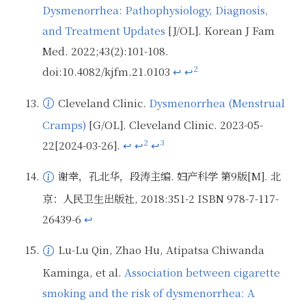
Dysmenorrhea: Pathophysiology, Diagnosis,
来源背景介绍：根据页面信息，作者 Rania Itani 来自黎巴嫩贝鲁特阿拉伯大学药学院药学实践系。根据该学校官网提供信息，其有博士学位，为临床助理教授
and Treatment Updates
[J/OL]. Korean J Fam
Med. 2022;43(2):101-108.
2
doi:10.4082/kjfm.21.0103
↩
↩
Cleveland Clinic.
Dysmenorrhea (Menstrual
Cramps)
[G/OL]. Cleveland Clinic. 2023-05-
来源背景介绍：来自医疗机构克利夫兰医学中心（Cleveland Clinic）的文章。据页面描述，文章经过医学审阅
2
3
22[2024-03-26].
↩
↩
↩
谢幸，孔北华，段涛主编. 妇产科学 第9版[M]. 北
京：人民卫生出版社, 2018:351-2 ISBN 978-7-117-
26439-6
↩
Lu-Lu Qin, Zhao Hu, Atipatsa Chiwanda
来源背景介绍：中国人民卫生出版社出版的医学教材。主编谢幸是浙江大学医学院附属妇产科医院教授、主任医师、博士生导师；主编孔北华是山东大学齐鲁医学院妇产科学系主任、医学博士；主编段涛是上海医科大学博士、主任医师、教授、博士生导师。
Kaminga, et al.
Association between cigarette
smoking and the risk of dysmenorrhea: A