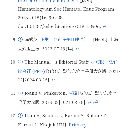
the role of the hematologist
[J/OL].
Hematology Am Soc Hematol Educ Program.
2018;2018(1):390-398.
doi:10.1182/asheducation-2018.1.390q.
↩
陈秀英.
正常月经到底是哪种“红”
[N/OL]. 上海
大众卫生报, 2022-07-19(14).
↩
来源背景介绍：根据页面信息，作者陈秀英为复旦大学附属妇产科医院主治医师
The Manual’s Editorial Staff.
小知识：经前
综合征 (PMS)
[G/OL]. 默沙东诊疗手册大众版, 2021-
来源背景介绍：来自医疗机构<span class="zhuanming"><span>默沙东</span></span>（MSD）的内容
12[2024-03-26].
↩
JoAnn V. Pinkerton.
痛经
[G/OL]. 默沙东诊疗
2
手册大众版, 2023-02[2024-03-26].
↩
↩
来源背景介绍：根据页面信息，作者 JoAnn V. Pinkerton 为弗吉尼亚大学医学博士
Itani R, Soubra L, Karout S, Rahme D,
Karout L, Khojah HMJ.
Primary