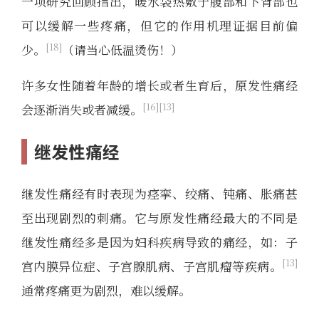
一项研究回顾指出，暖水袋热敷于腹部和下背部也
可以缓解一些疼痛，但它的作用机理证据目前偏
18
少。
（请当心低温烫伤！）
许多女性随着年龄的增长或者生育后，原发性痛经
16
13
会逐渐消失或者减缓。
继发性痛经
继发性痛经有时表现为痉挛、绞痛、钝痛、胀痛甚
至出现剧烈的刺痛。它与原发性痛经最大的不同是
继发性痛经多是因为妇科疾病导致的痛经，如：子
13
宫内膜异位症、子宫腺肌病、子宫肌瘤等疾病。
通常疼痛更为剧烈，难以缓解。