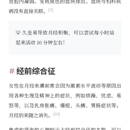
宫腔内凝固。变成黑色的血块排出。血块与妇科疾
9
病没有直接关联。
💡 久坐易导致月经积聚，可以尝试每小时站
起来活动 10 分钟左右！
经前综合征
女性在月经来潮前常会因为激素水平波动等原因出
现各种生理及精神上的症状，例如烦躁、忧虑、易
怒等，以及乳房胀痛、爆痘、头痛、胃肠症状等。
10
月经到来随之消失。
焦虑和紧张的心理暗示占经前综合征的多数，可以