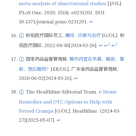
meta-analysis of observational studies
[J/OL].
来源背景介绍：根据页面信息，作者秦露露（Lu-Lu Qin）来自湖南师范大学医学部。根据该学校官网提供信息，其博士毕业于中南大学湘雅公共卫生学院，为湖南师范大学医学院副教授、硕士生导师
PLoS One, 2020, 15(4): e0231201. DOI:
10.1371/journal.pone.0231201.
↩
妙佑医疗国际员工.
痛经 - 诊断与治疗
[G/OL]. 妙
2
3
佑医疗国际, 2022-04-30[2024-03-26].
↩
↩
↩
来源背景介绍：来自医疗机构<span class="zhuanming"><span>妙佑</span></span>（Mayo Clinic）的内容
国家药品监督管理局.
哪些药宜在早晨、睡前、餐
前、饭后服用？
[EB/OL]. 广东省药品监督管理局,
来源背景介绍：来自政府卫生机构：国家药品监督管理局
2020-06-02[2024-03-26].
↩
The Healthline Editorial Team.
6 Home
Remedies and OTC Options to Help with
来源背景介绍：根据页面信息，这是一篇经过审阅的文章，审阅人 Jennie Olopaade 是药学博士，为注册药剂师。
Period Cramps
[G/OL]. Healthline. (2024-03-
27)[2025-05-07].
↩