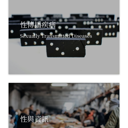
性傳播疾病
Sexually Transmitted Diseases
性與資訊