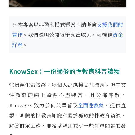
✨
本專案以非盈利模式運營，請考慮
支援我們的
運作
。我們透明公開每筆支出收入，可檢視
資金
詳單
。
KnowSex：一份通俗的性教育科普讀物
性貫穿生命始終，每個人都應接受性教育。但中文
性教育的線上資源不盡豐富，且分佈零散。
KnowSex 致力於向公眾普及
全面
性教育
，提供直
觀、明瞭的性教育知識和易於獲取的性教育資源，
解答群眾困惑，並希望藉此減少一些社會問題的發