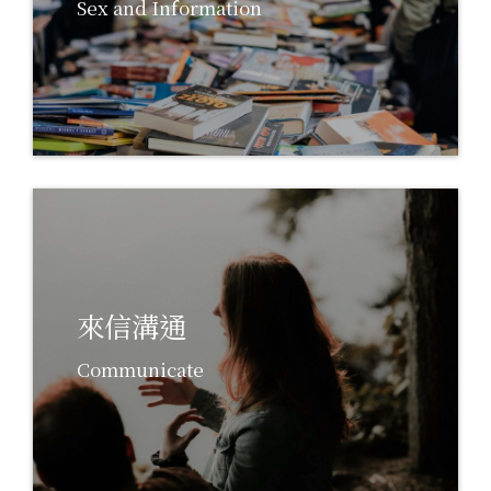
Sex and Information
來信溝通
Communicate