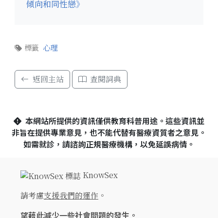
傾向和同性戀》
標籤
心理
返回主站
查閱詞典
本網站所提供的資訊僅供教育科普用途。這些資訊並
非旨在提供專業意見，也不能代替有醫療資質者之意見。
如需就診，請諮詢正規醫療機構，以免延誤病情。
KnowSex
請考慮
支援我們的運作
。
望藉此減少一些社會問題的發生。